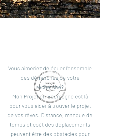
Marit Grotenhuis
Pour vous accompagner pendant
votre projet en Bourgogne
Vous aimeriez déléguer l'ensemble
des démarches de votre
recherche?
Mon Projet en Bourgogne est là
pour vous aider à trouver le projet
de vos rêves. Distance, manque de
temps et coût des déplacements
peuvent être des obstacles pour